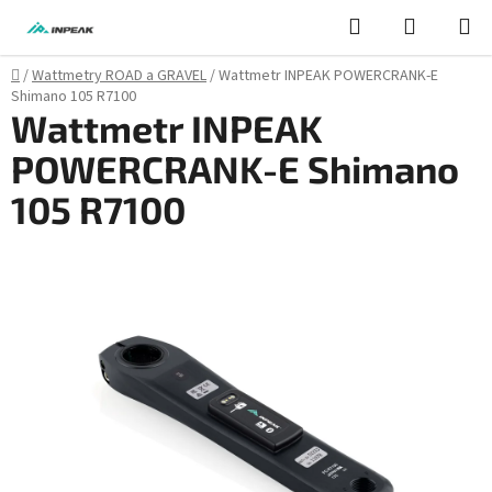
Přejít
Hledat
NÁKUPN
na
KOŠÍK
obsah
Domů
/
Wattmetry ROAD a GRAVEL
/
Wattmetr INPEAK POWERCRANK-E
Shimano 105 R7100
Wattmetr INPEAK
POWERCRANK-E Shimano
105 R7100