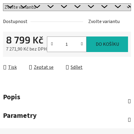
Dostupnost
Zvolte variantu
8 799 Kč
DO KOŠÍKU
7 271,90 Kč bez DPH
Měrná cena:
Tisk
Zeptat se
Sdílet
Popis
Parametry
Z