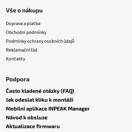
á
Vše o nákupu
p
a
Doprava a platba
t
Obchodní podmínky
í
Podmínky ochrany osobních údajů
Reklamační řád
Kontakty
Podpora
Často kladené otázky (FAQ)
Jak odeslat kliku k montáži
Mobilní aplikace INPEAK Manager
Návod k obsluze
Aktualizace firmwaru