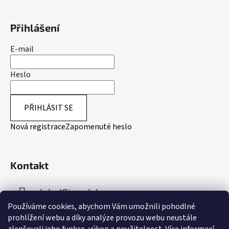
Přihlášení
E-mail
Heslo
PŘIHLÁSIT SE
Nová registrace
Zapomenuté heslo
Kontakt
obchod
@
inpeakstore.cz
Používáme cookies, abychom Vám umožnili pohodlné
+420 799 512 790
prohlížení webu a díky analýze provozu webu neustále