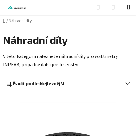
Přejít
Hledat
NÁKUPN
na
KOŠÍK
obsah
Domů
/
Náhradní díly
Náhradní díly
V této kategorii naleznete náhradní díly pro wattmetry
INPEAK, případně další příslušenství.
Ř
Řadit podle:
Nejlevnější
a
z
V
e
ý
n
p
í
i
p
s
r