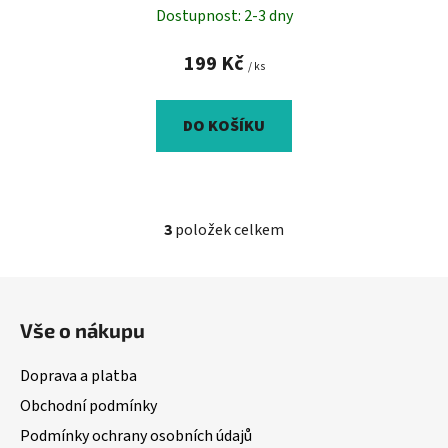
Dostupnost: 2-3 dny
199 Kč
/ ks
DO KOŠÍKU
3
položek celkem
O
v
l
Z
á
á
d
Vše o nákupu
p
a
a
c
Doprava a platba
t
í
Obchodní podmínky
í
p
Podmínky ochrany osobních údajů
r