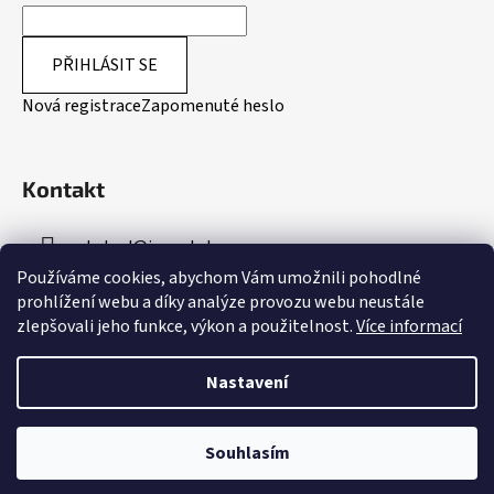
PŘIHLÁSIT SE
Nová registrace
Zapomenuté heslo
Kontakt
obchod
@
inpeakstore.cz
Používáme cookies, abychom Vám umožnili pohodlné
+420 799 512 790
prohlížení webu a díky analýze provozu webu neustále
zlepšovali jeho funkce, výkon a použitelnost.
Více informací
Nastavení
Souhlasím
Vytvořil Shoptet
Copyright 2026
Inpeak Store
. Všechna práva vyhrazena.