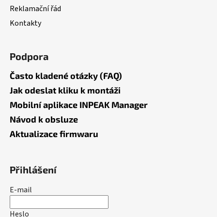
v
Reklamační řád
k
Kontakty
y
v
ý
Podpora
p
i
Často kladené otázky (FAQ)
s
Jak odeslat kliku k montáži
u
Mobilní aplikace INPEAK Manager
Návod k obsluze
Aktualizace firmwaru
Přihlášení
E-mail
Heslo