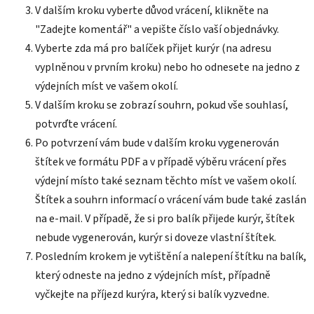
V dalším kroku vyberte důvod vrácení, klikněte na
"Zadejte komentář" a vepište číslo vaší objednávky.
Vyberte zda má pro balíček přijet kurýr (na adresu
vyplněnou v prvním kroku) nebo ho odnesete na jedno z
výdejních míst ve vašem okolí.
V dalším kroku se zobrazí souhrn, pokud vše souhlasí,
potvrďte vrácení.
Po potvrzení vám bude v dalším kroku vygenerován
štítek ve formátu PDF a v případě výběru vrácení přes
výdejní místo také seznam těchto míst ve vašem okolí.
Štítek a souhrn informací o vrácení vám bude také zaslán
na e-mail. V případě, že si pro balík přijede kurýr, štítek
nebude vygenerován, kurýr si doveze vlastní štítek.
Posledním krokem je vytištění a nalepení štítku na balík,
který odneste na jedno z výdejních míst, případně
vyčkejte na příjezd kurýra, který si balík vyzvedne.