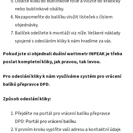
Obalte kliku do bublinkové fólie a vložte do krabičky
nebo bublinkové obálky.
Nezapomeňte do balíčku vložit lísteček s číslem
objednávky.
Balíček odešlete k montáži viz níže. Veškeré náklady
spojené s odesláním kliky k nám hradíme za vás.
Pokud jste si objednali duální wattmetr INPEAK je třeba
poslat kompletní kliky, jak pravou, tak levou.
Pro odeslání kliky k nám využíváme systém pro vrácení
balíků přepravce DPD.
Způsob odeslání kliky:
Přejděte na portál pro vrácení balíku přepravce
DPD:
Portál pro vrácení balíku
.
V prvním kroku vyplňte vaši adresu a kontaktní údaje.