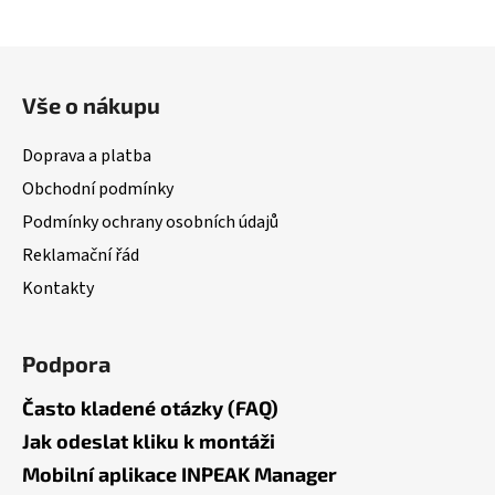
Z
á
Vše o nákupu
p
a
Doprava a platba
t
Obchodní podmínky
í
Podmínky ochrany osobních údajů
Reklamační řád
Kontakty
Podpora
Často kladené otázky (FAQ)
Jak odeslat kliku k montáži
Mobilní aplikace INPEAK Manager