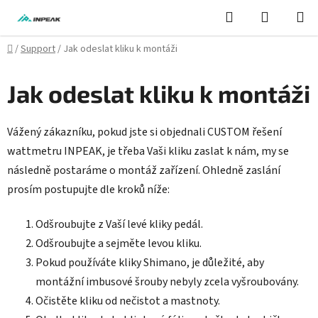
Přejít
Hledat
NÁKUPN
na
KOŠÍK
obsah
Domů
/
Support
/
Jak odeslat kliku k montáži
Jak odeslat kliku k montáži
Vážený zákazníku, pokud jste si objednali CUSTOM řešení
wattmetru INPEAK, je třeba Vaši kliku zaslat k nám, my se
následně postaráme o montáž zařízení. Ohledně zaslání
prosím postupujte dle kroků níže:
Odšroubujte z Vaší levé kliky pedál.
Odšroubujte a sejměte levou kliku.
Pokud používáte kliky Shimano, je důležité, aby
montážní imbusové šrouby nebyly zcela vyšroubovány.
Očistěte kliku od nečistot a mastnoty.