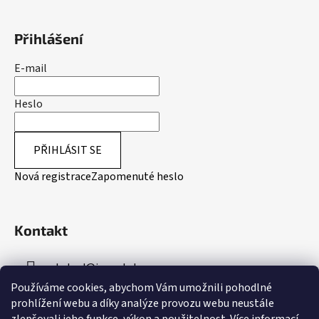
Přihlášení
E-mail
Heslo
PŘIHLÁSIT SE
Nová registrace
Zapomenuté heslo
Kontakt
obchod
@
inpeakstore.cz
Používáme cookies, abychom Vám umožnili pohodlné
+420 799 512 790
prohlížení webu a díky analýze provozu webu neustále