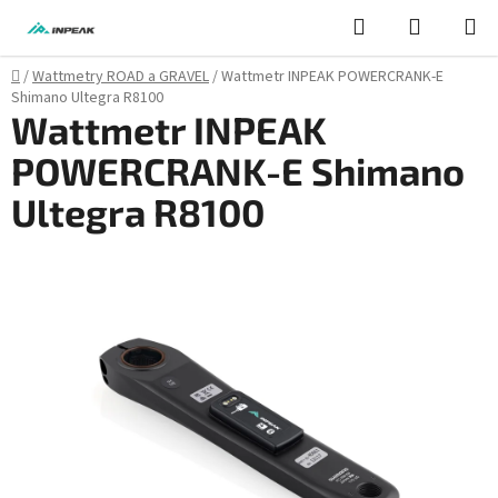
Přejít
Hledat
NÁKUPN
na
KOŠÍK
obsah
Domů
/
Wattmetry ROAD a GRAVEL
/
Wattmetr INPEAK POWERCRANK-E
Shimano Ultegra R8100
Wattmetr INPEAK
POWERCRANK-E Shimano
Ultegra R8100