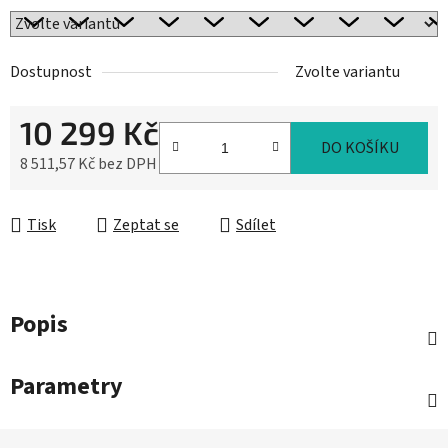
Dostupnost
Zvolte variantu
10 299 Kč
DO KOŠÍKU
8 511,57 Kč bez DPH
Měrná cena:
Tisk
Zeptat se
Sdílet
Popis
Parametry
Z