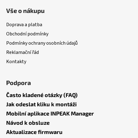
á
Vše o nákupu
p
a
Doprava a platba
t
Obchodní podmínky
í
Podmínky ochrany osobních údajů
Reklamační řád
Kontakty
Podpora
Často kladené otázky (FAQ)
Jak odeslat kliku k montáži
Mobilní aplikace INPEAK Manager
Návod k obsluze
Aktualizace firmwaru