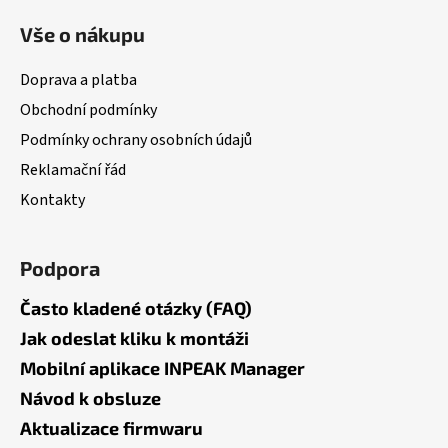
á
Vše o nákupu
p
a
Doprava a platba
t
Obchodní podmínky
í
Podmínky ochrany osobních údajů
Reklamační řád
Kontakty
Podpora
Často kladené otázky (FAQ)
Jak odeslat kliku k montáži
Mobilní aplikace INPEAK Manager
Návod k obsluze
Aktualizace firmwaru