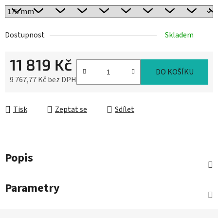
Dostupnost
Skladem
11 819 Kč
DO KOŠÍKU
9 767,77 Kč bez DPH
Měrná cena:
Tisk
Zeptat se
Sdílet
Popis
Parametry
Z