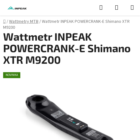
Přejít
Hledat
NÁKUPN
na
KOŠÍK
obsah
Domů
/
Wattmetry MTB
/
Wattmetr INPEAK POWERCRANK-E Shimano XTR
M9200
Wattmetr INPEAK
POWERCRANK-E Shimano
XTR M9200
NOVINKA