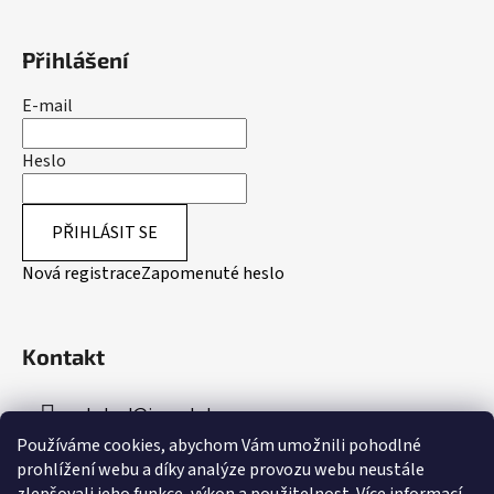
Přihlášení
E-mail
Heslo
PŘIHLÁSIT SE
Nová registrace
Zapomenuté heslo
Kontakt
obchod
@
inpeakstore.cz
Používáme cookies, abychom Vám umožnili pohodlné
+420 799 512 790
prohlížení webu a díky analýze provozu webu neustále