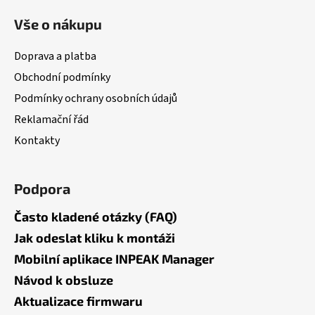
á
Vše o nákupu
p
a
Doprava a platba
t
Obchodní podmínky
í
Podmínky ochrany osobních údajů
Reklamační řád
Kontakty
Podpora
Často kladené otázky (FAQ)
Jak odeslat kliku k montáži
Mobilní aplikace INPEAK Manager
Návod k obsluze
Aktualizace firmwaru