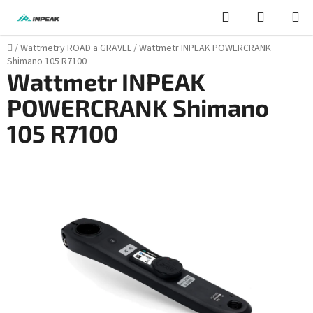
Přejít
Hledat
NÁKUPN
na
KOŠÍK
obsah
Domů
/
Wattmetry ROAD a GRAVEL
/
Wattmetr INPEAK POWERCRANK
Shimano 105 R7100
Wattmetr INPEAK
POWERCRANK Shimano
105 R7100