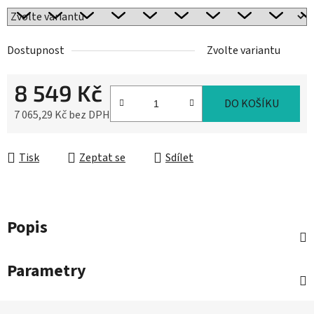
Dostupnost
Zvolte variantu
8 549 Kč
DO KOŠÍKU
7 065,29 Kč bez DPH
Měrná cena:
Tisk
Zeptat se
Sdílet
Popis
Parametry
Z