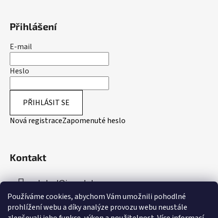
Přihlášení
E-mail
Heslo
PŘIHLÁSIT SE
Nová registrace
Zapomenuté heslo
Kontakt
obchod
@
inpeakstore.cz
Používáme cookies, abychom Vám umožnili pohodlné
+420 799 512 790
prohlížení webu a díky analýze provozu webu neustále