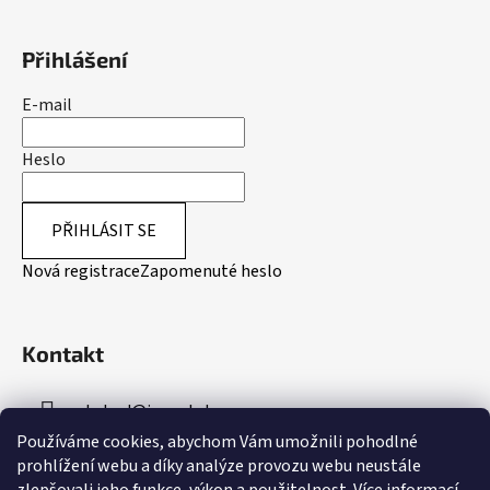
Přihlášení
E-mail
Heslo
PŘIHLÁSIT SE
Nová registrace
Zapomenuté heslo
Kontakt
obchod
@
inpeakstore.cz
Používáme cookies, abychom Vám umožnili pohodlné
+420 799 512 790
prohlížení webu a díky analýze provozu webu neustále