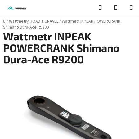
Přejít
Hledat
NÁKUPN
na
KOŠÍK
obsah
Domů
/
Wattmetry ROAD a GRAVEL
/
Wattmetr INPEAK POWERCRANK
Shimano Dura-Ace R9200
Wattmetr INPEAK
POWERCRANK Shimano
Dura-Ace R9200