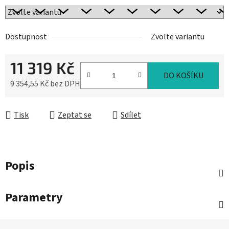
Dostupnost
Zvolte variantu
11 319 Kč
DO KOŠÍKU
9 354,55 Kč bez DPH
Měrná cena:
Tisk
Zeptat se
Sdílet
Popis
Parametry
Z