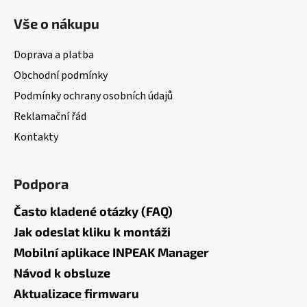
á
Vše o nákupu
p
a
Doprava a platba
t
Obchodní podmínky
í
Podmínky ochrany osobních údajů
Reklamační řád
Kontakty
Podpora
Často kladené otázky (FAQ)
Jak odeslat kliku k montáži
Mobilní aplikace INPEAK Manager
Návod k obsluze
Aktualizace firmwaru