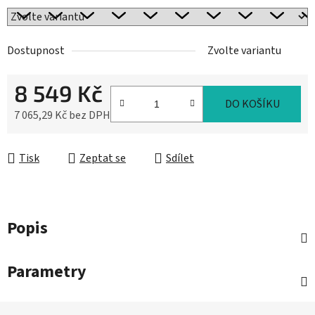
Dostupnost
Zvolte variantu
8 549 Kč
DO KOŠÍKU
7 065,29 Kč bez DPH
Měrná cena:
Tisk
Zeptat se
Sdílet
Popis
Parametry
Z