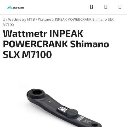
Přejít
Hledat
NÁKUPN
na
KOŠÍK
obsah
Domů
/
Wattmetry MTB
/
Wattmetr INPEAK POWERCRANK Shimano SLX
M7100
Wattmetr INPEAK
POWERCRANK Shimano
SLX M7100