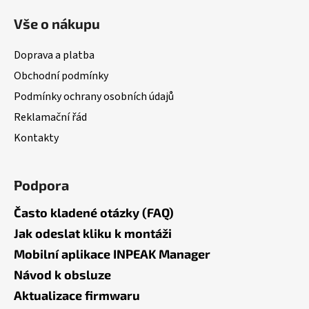
á
Vše o nákupu
p
a
Doprava a platba
t
Obchodní podmínky
í
Podmínky ochrany osobních údajů
Reklamační řád
Kontakty
Podpora
Často kladené otázky (FAQ)
Jak odeslat kliku k montáži
Mobilní aplikace INPEAK Manager
Návod k obsluze
Aktualizace firmwaru