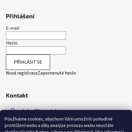
Přihlášení
E-mail
Heslo
PŘIHLÁSIT SE
Nová registrace
Zapomenuté heslo
Kontakt
obchod
@
inpeakstore.cz
Používáme cookies, abychom Vám umožnili pohodlné
+420 799 512 790
prohlížení webu a díky analýze provozu webu neustále