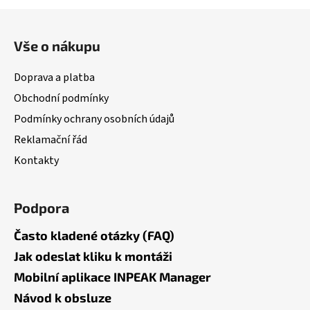
Z
á
Vše o nákupu
p
a
Doprava a platba
t
Obchodní podmínky
í
Podmínky ochrany osobních údajů
Reklamační řád
Kontakty
Podpora
Často kladené otázky (FAQ)
Jak odeslat kliku k montáži
Mobilní aplikace INPEAK Manager
Návod k obsluze