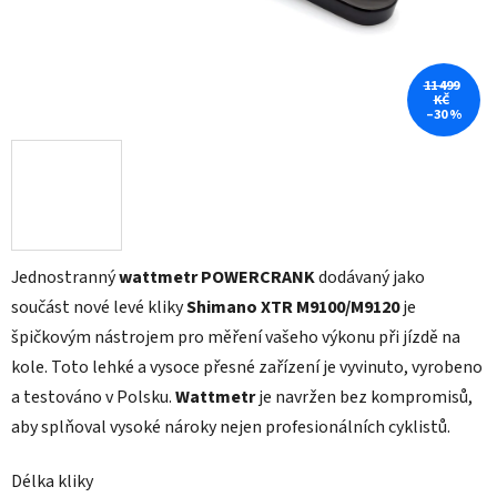
11 499
KČ
–30 %
Jednostranný
wattmetr POWERCRANK
dodávaný jako
součást nové levé kliky
Shimano XTR M9100/M9120
je
špičkovým nástrojem pro měření vašeho výkonu při jízdě na
kole. Toto lehké a vysoce přesné zařízení je vyvinuto, vyrobeno
a testováno v Polsku.
Wattmetr
je navržen bez kompromisů,
aby splňoval vysoké nároky nejen profesionálních cyklistů.
Délka kliky