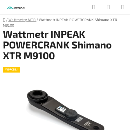
Přejít
Hledat
NÁKUPN
na
KOŠÍK
obsah
Domů
/
Wattmetry MTB
/
Wattmetr INPEAK POWERCRANK Shimano XTR
M9100
Wattmetr INPEAK
POWERCRANK Shimano
XTR M9100
VÝPRODEJ