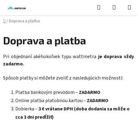
Prejsť
Hľadať
NÁKUP
na
KOŠÍK
obsah
Domov
/
Doprava a platba
Doprava a platba
Pri objednaní akéhokoľvek typu wattmetra
je doprava vždy
zadarmo.
Spôsob platby si môžete zvoliť z nasledujúcich možností:
Platba bankovým prevodom –
ZADARMO
Online platba platobnou kartou –
ZADARMO
Dobierka –
3 € vrátane DPH (doba dodania sa môže o
cca 3 dni predĺžiť)