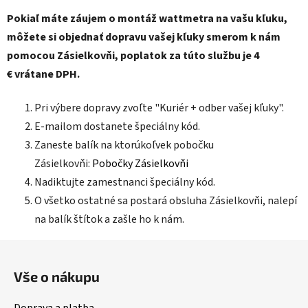
Pokiaľ máte záujem o montáž wattmetra na vašu kľuku,
môžete si objednať dopravu vašej kľuky smerom k nám
pomocou Zásielkovňi, poplatok za túto službu je 4
€ vrátane DPH.
Pri výbere dopravy zvoľte "Kuriér + odber vašej kľuky".
E-mailom dostanete špeciálny kód.
Zaneste balík na ktorúkoľvek pobočku
Zásielkovňi:
Pobočky Zásielkovňi
Nadiktujte zamestnanci špeciálny kód.
O všetko ostatné sa postará obsluha Zásielkovňi, nalepí
na balík štítok a zašle ho k nám.
Z
á
Vše o nákupu
p
ä
Doprava a platba