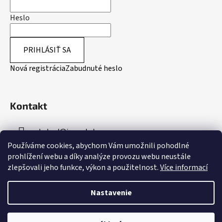
Heslo
PRIHLÁSIŤ SA
Nová registrácia
Zabudnuté heslo
Kontakt
obchod
@
inpeakstore.cz
Používáme cookies, abychom Vám umožnili pohodlné
+420 799 512 790
prohlížení webu a díky analýze provozu webu neustále
zlepšovali jeho funkce, výkon a použitelnost.
Více informací
Nastavenie