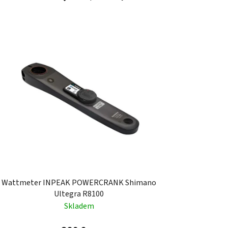
a
d
e
n
i
e
p
r
o
d
u
k
t
o
Wattmeter INPEAK POWERCRANK Shimano
v
Ultegra R8100
Skladem