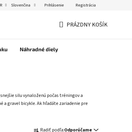
Prihlásenie
Registrácia
UR
Slovenčina
kty
PRÁZDNY KOŠÍK
NÁKUPNÝ
KOŠÍK
uku
Náhradné diely
nejšie silu vynaloženú počas tréningov a
é a gravel bicykle. Ak hľadáte zariadenie pre
R
Radiť podľa:
Odporúčame