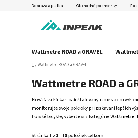
Prejsť
Doprava a platba
Obchodné podmienky
Pod
na
obsah
Wattmetre ROAD a GRAVEL
Wattmet
Domov
/
Wattmetre ROAD a GRAVEL
Wattmetre ROAD a G
Nová ľavá kľuka s nainštalovaným meračom výkonu 
monitorujte svoje pokroky
pri získavaní lepších vý
horské bicykle, vyberte si z kategórie
Wattmetre 
Stránka
1
z
1
-
13
položiek celkom