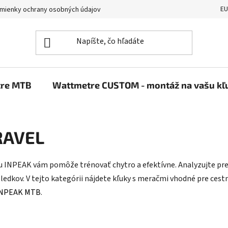
E
mienky ochrany osobných údajov
Reklamačný poriadok
Konta
re MTB
Wattmetre CUSTOM - montáž na vašu kľ
RAVEL
INPEAK vám pomôže trénovať chytro a efektívne. Analyzujte pres
sledkov
. V tejto kategórii nájdete kľuky s meračmi vhodné pre cestn
INPEAK MTB
.