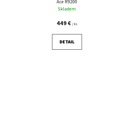
Ace R9200
Skladem
449 €
/ ks
DETAIL