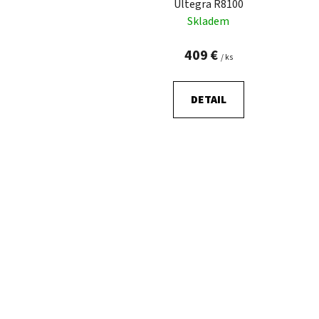
Ultegra R8100
Skladem
409 €
/ ks
DETAIL