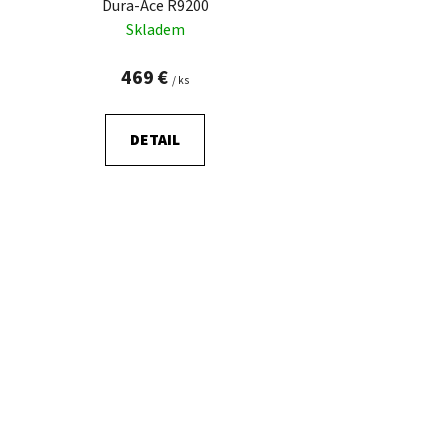
Dura-Ace R9200
Skladem
469 €
/ ks
DETAIL