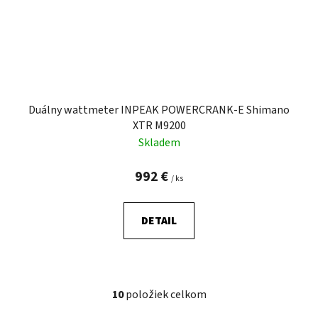
Duálny wattmeter INPEAK POWERCRANK-E Shimano
XTR M9200
Skladem
992 €
/ ks
DETAIL
10
položiek celkom
O
v