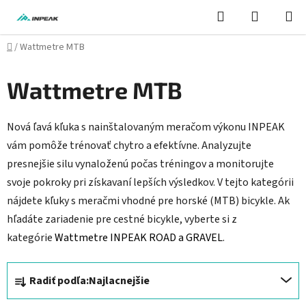
Prejsť
Hľadať
NÁKUP
na
KOŠÍK
obsah
Domov
/
Wattmetre MTB
Wattmetre MTB
Nová ľavá kľuka s nainštalovaným meračom výkonu INPEAK
vám pomôže trénovať chytro a efektívne. Analyzujte
presnejšie silu vynaloženú počas tréningov a monitorujte
svoje pokroky
pri získavaní lepších výsledkov
. V tejto kategórii
nájdete kľuky s meračmi vhodné pre horské (MTB) bicykle. Ak
hľadáte zariadenie pre cestné bicykle, vyberte si z
kategórie
Wattmetre INPEAK ROAD a GRAVEL
.
R
Radiť podľa:
Najlacnejšie
a
d