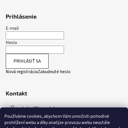
Prihlásenie
E-mail
Heslo
PRIHLÁSIŤ SA
Nová registrácia
Zabudnuté heslo
Kontakt
obchod
@
inpeakstore.cz
Používáme cookies, abychom Vám umožnili pohodlné
+420 799 512 790
prohlížení webu a díky analýze provozu webu neustále