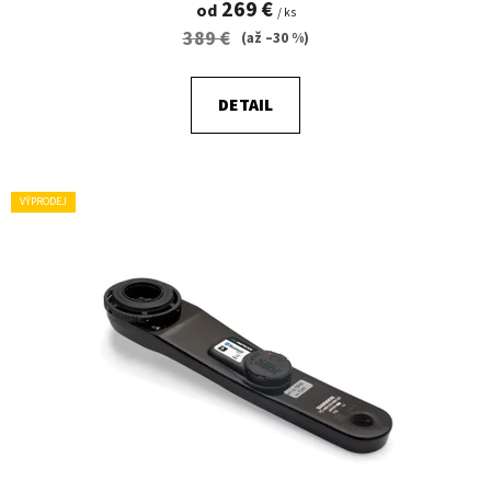
269 €
od
/ ks
389 €
(až –30 %)
DETAIL
VÝPRODEJ