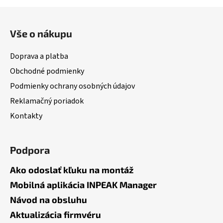
l
Z
á
á
d
Vše o nákupu
p
a
ä
c
Doprava a platba
t
i
Obchodné podmienky
i
e
Podmienky ochrany osobných údajov
p
e
r
Reklamačný poriadok
v
Kontakty
k
y
v
Podpora
ý
p
Ako odoslať kľuku na montáž
i
Mobilná aplikácia INPEAK Manager
s
u
Návod na obsluhu
Aktualizácia firmvéru