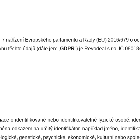
d 7 nařízení Evropského parlamentu a Rady (EU) 2016/679 o och
u těchto údajů (dále jen: „
GDPR
”) je Revodeal s.r.o. IČ 0801
ace o identifikované nebo identifikovatelné fyzické osobě; ide
ména odkazem na určitý identifikátor, například jméno, identifika
iologické, genetické, psychické, ekonomické, kulturní nebo spole