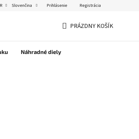
Prihlásenie
Registrácia
UR
Slovenčina
kty
PRÁZDNY KOŠÍK
NÁKUPNÝ
KOŠÍK
uku
Náhradné diely