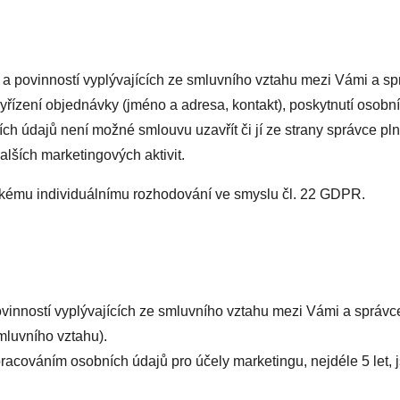
v a povinností vyplývajících ze smluvního vztahu mezi Vámi a 
vyřízení objednávky (jméno a adresa, kontakt), poskytnutí osob
ch údajů není možné smlouvu uzavřít či jí ze strany správce plni
alších marketingových aktivit.
ckému individuálnímu rozhodování ve smyslu čl. 22 GDPR.
vinností vyplývajících ze smluvního vztahu mezi Vámi a správc
mluvního vztahu).
racováním osobních údajů pro účely marketingu, nejdéle 5 let, 