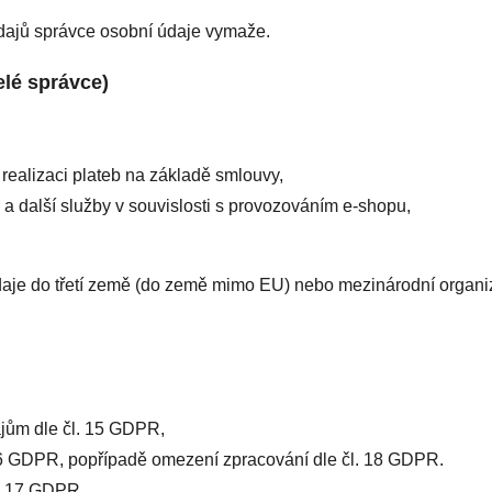
dajů správce osobní údaje vymaže.
elé správce)
/ realizaci plateb na základě smlouvy,
 a další služby v souvislosti s provozováním e-shopu,
daje do třetí země (do země mimo EU) nebo mezinárodní organi
jům dle čl. 15 GDPR,
16 GDPR, popřípadě omezení zpracování dle čl. 18 GDPR.
l. 17 GDPR.