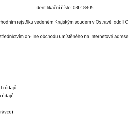
identifikační číslo: 08018405
hodním rejstříku vedeném Krajským soudem v Ostravě, oddíl C
ostřednictvím on-line obchodu umístěného na internetové adres
ch údajů
h údajů
právce)