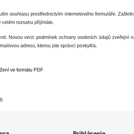
utím souhlasu prostřednictvím internetového formuláře. Zaškrt
 celém rozsahu přijímáte.
nit. Novou verzi podmínek ochrany osobních údajů zveřejní 
ailovou adresu, kterou jste správci poskytl/a.
žení ve formátu PDF
9.
ora
Prihlásenie