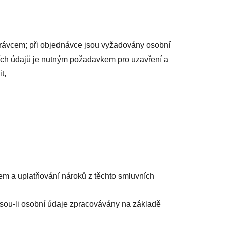
správcem; při objednávce jsou vyžadovány osobní
ních údajů je nutným požadavkem pro uzavření a
t,
em a uplatňování nároků z těchto smluvních
jsou-li osobní údaje zpracovávány na základě