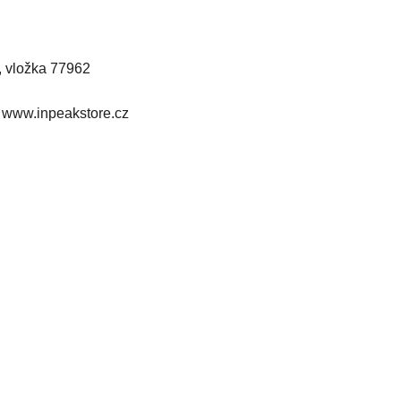
, vložka 77962
e www.inpeakstore.cz